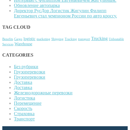
Интервью с Филиппом Евгеньевичем Жигулиным.
Обновление автопарка
Директор РусДор Логистик Жигулин Филипп
Евгеньевич стал чемпионом России по авто кроссу.
TAG CLOUD
Trucking
logistic
Benefits
Cargo
marketing
Shipping
Tracking
transport
Unbeatable
Warehouse
Services
CATEGORIES
Без рубрики
Грузоперевозки
Грузоперевозки
Доставка
Доставка
Железнодорожные перевозки
Логистика
Перемещение
Скорость
Страховка
Транспорт