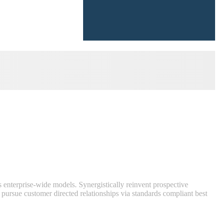
 enterprise-wide models. Synergistically reinvent prospective
 pursue customer directed relationships via standards compliant best