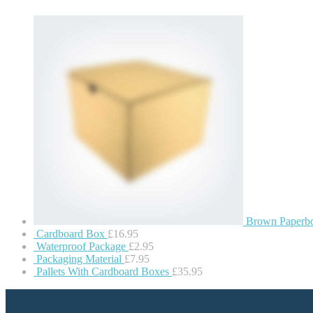
Brown Paperb
Cardboard Box
£
16.95
Waterproof Package
£
2.95
Packaging Material
£
7.95
Pallets With Cardboard Boxes
£
35.95