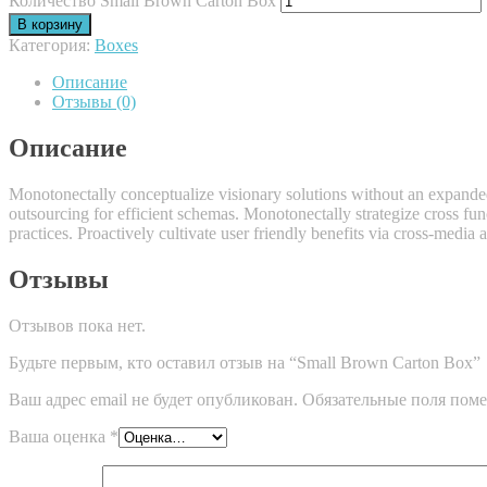
Количество Small Brown Carton Box
В корзину
Категория:
Boxes
Описание
Отзывы (0)
Описание
Monotonectally conceptualize visionary solutions without an expanded
outsourcing for efficient schemas. Monotonectally strategize cross fun
practices. Proactively cultivate user friendly benefits via cross-media 
Отзывы
Отзывов пока нет.
Будьте первым, кто оставил отзыв на “Small Brown Carton Box”
Ваш адрес email не будет опубликован.
Обязательные поля пом
Ваша оценка
*