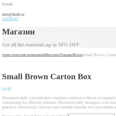
Email
info@tkrdl.ru
ЗАПРОС
Магазин
Get all the essentials up to 50% OFF
транспортная компания
Магазин
Товары
Boxes
Small Brown Carto
Small Brown Carton Box
£
4.95
Monotonectally conceptualize visionary solutions without an expanded
outsourcing for efficient schemas. Monotonectally strategize cross fun
practices. Proactively cultivate user friendly benefits via cross-media 