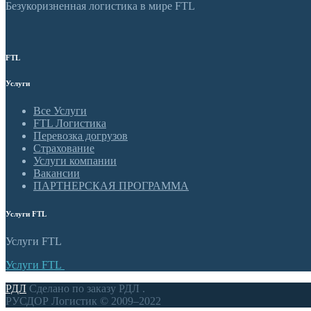
Безукоризненная логистика в мире FTL
FTL
Услуги
Все Услуги
FTL Логистика
Перевозка догрузов
Страхование
Услуги компании
Вакансии
ПАРТНЕРСКАЯ ПРОГРАММА
Услуги FTL
Услуги FTL
Услуги FTL
РДЛ
Сделано по заказу РДЛ .
РУСДОР Логистик © 2009–2022