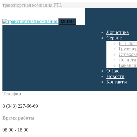
транспортная компания FTL
МЕНЮ
Логистика
Сервис
FTL лог
Грузопе
Страхов
Логисти
Ваканси
О Нас
Новости
Контакты
Телефон
8 (343) 227-66-69
Время работы
08:00 - 18:00