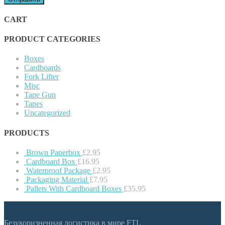
CART
PRODUCT CATEGORIES
Boxes
Cardboards
Fork Lifter
Misc
Tape Gun
Tapes
Uncategorized
PRODUCTS
Brown Paperbox
£
2.95
Cardboard Box
£
16.95
Waterproof Package
£
2.95
Packaging Material
£
7.95
Pallets With Cardboard Boxes
£
35.95
Безукоризненная логистика в мире FTL